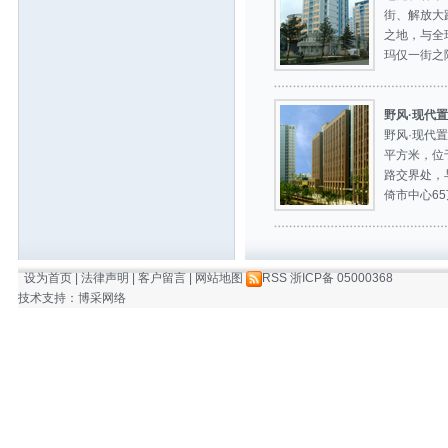
街、解放大
之地，与全
玛仅一街之隔..
野风·现代
野风·现代
平方米，位
路交界处，
倚市中心65万
设为首页
|
法律声明
|
客户留言
|
网站地图
RSS
浙ICP备 05000368
技术支持
：
博采网络