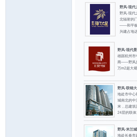
野风·现代
野风·现
北辐射的
——和平
兴建占地达13
野风·现代
雄踞杭州市
商——野风
万m2超大规
野风·联锦
地处市中心
城南北的中
米，总建筑面
24层的联体大厦
野风·米兰
地处长春市