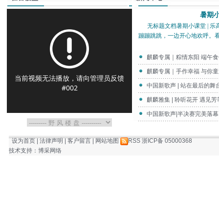
暑期小
无标题文档暑期小课堂 | 乐
蹦蹦跳跳，一边开心地欢呼。
麒麟专属｜粽情东阳 端午食
麒麟专属｜手作幸福 与你童
当前视频无法播放，请向管理员反馈
中国新歌声 | 站在最后的
#002
麒麟雅集 | 聆听花开 遇见芳
中国新歌声|半决赛完美落
设为首页
|
法律声明
|
客户留言
|
网站地图
RSS
浙ICP备 05000368
技术支持
：
博采网络